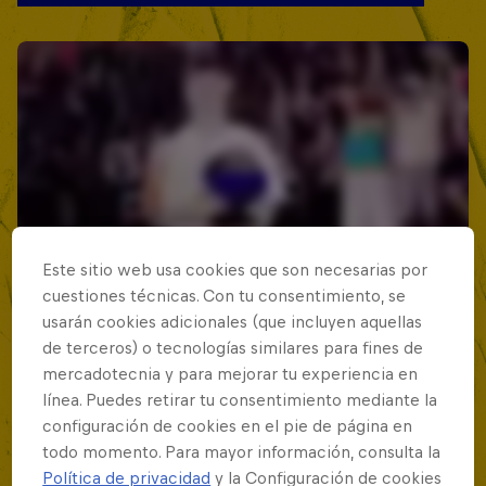
Este sitio web usa cookies que son necesarias por
cuestiones técnicas. Con tu consentimiento, se
usarán cookies adicionales (que incluyen aquellas
de terceros) o tecnologías similares para fines de
mercadotecnia y para mejorar tu experiencia en
línea. Puedes retirar tu consentimiento mediante la
configuración de cookies en el pie de página en
todo momento. Para mayor información, consulta la
Política de privacidad
y la Configuración de cookies