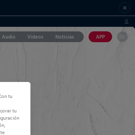
Audio
Videos
Noticias
APP
Con tu
jorar tu
iguración
ón,
rte