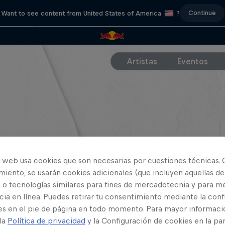
Continue
Want to see content from United States of America
?
Artistas
Eventos
o web usa cookies que son necesarias por cuestiones técnicas. 
iento, se usarán cookies adicionales (que incluyen aquellas de
 o tecnologías similares para fines de mercadotecnia y para me
ia en línea. Puedes retirar tu consentimiento mediante la conf
es en el pie de página en todo momento. Para mayor informaci
 la
Política de privacidad
y la Configuración de cookies en la pa