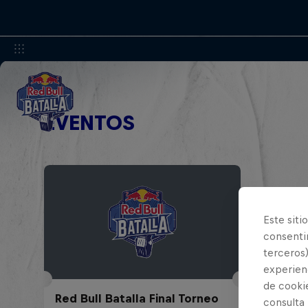
EVENTOS
Este siti
consentim
terceros)
experienc
de cooki
Red Bull Batalla Final Torneo
consulta