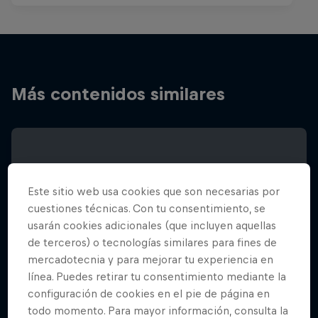
Más contenidos similares
Este sitio web usa cookies que son necesarias por
cuestiones técnicas. Con tu consentimiento, se
usarán cookies adicionales (que incluyen aquellas
de terceros) o tecnologías similares para fines de
mercadotecnia y para mejorar tu experiencia en
línea. Puedes retirar tu consentimiento mediante la
configuración de cookies en el pie de página en
todo momento. Para mayor información, consulta la