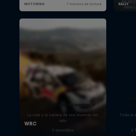
Así es c
rallie
Cop
Sainz: Vivir para competir
Ra
La vida y la carrera de una leyenda del
Toda la a
rally
3 episodios
2 