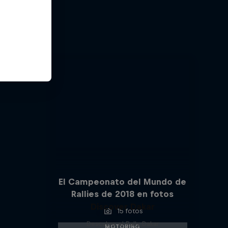
os a las
El Campeonato del Mundo de
Rallies de 2018 en fotos
Discover Dakar
15 fotos
Descubre el Rally Dakar
MOTORING