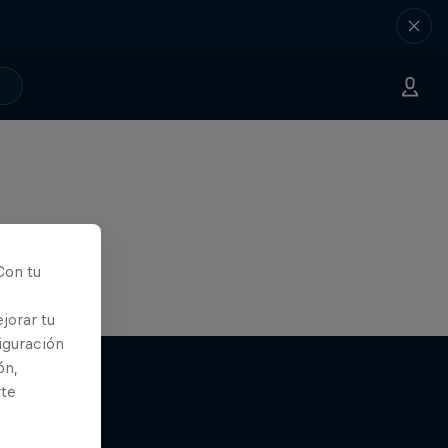
Con tu
jorar tu
iguración
ón,
rte