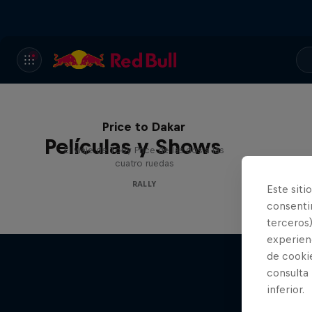
Price to Dakar
Películas y Shows
El viaje de Toby Price de las dos a las
cuatro ruedas
RALLY
Este siti
consentim
terceros)
experienc
de cooki
consulta
inferior.