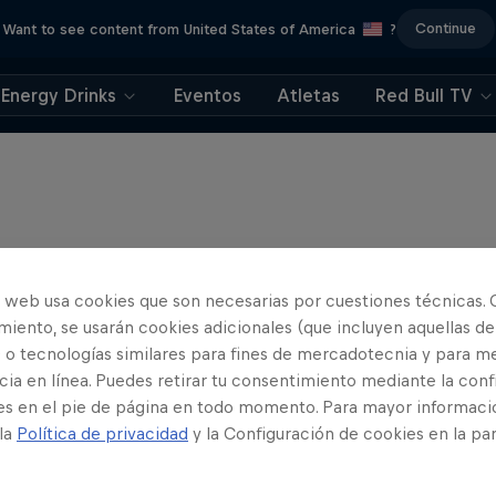
Continue
Want to see content from United States of America
?
Energy Drinks
Eventos
Atletas
Red Bull TV
o web usa cookies que son necesarias por cuestiones técnicas. 
iento, se usarán cookies adicionales (que incluyen aquellas de
 o tecnologías similares para fines de mercadotecnia y para me
ia en línea. Puedes retirar tu consentimiento mediante la conf
es en el pie de página en todo momento. Para mayor informaci
 la
Política de privacidad
y la Configuración de cookies en la pa