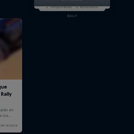
2 Temporadas · 12 episodios
RALLY