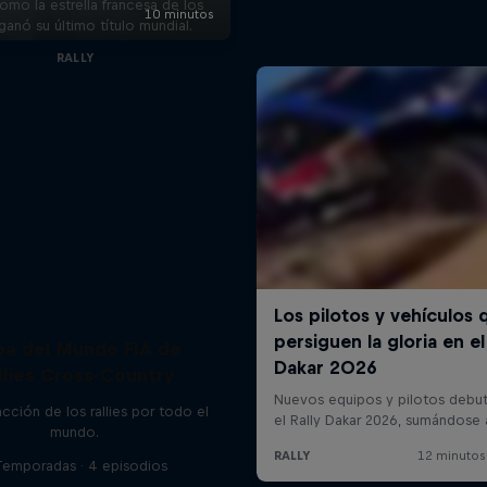
omo la estrella francesa de los
s ganó su último título mundial.
RALLY
a del Mundo FIA de
llies Cross-Country
cción de los rallies por todo el
mundo.
Temporadas · 4 episodios