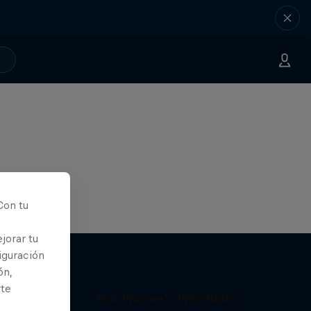
Con tu
jorar tu
iguración
ón,
rte
Rob Warner’s Wild Rides