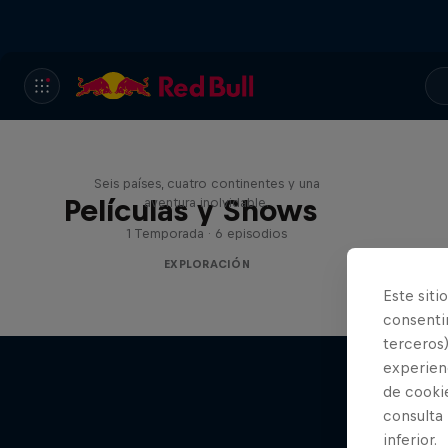
Rob Warner’s Wild Rides
Seis países, cuatro continentes y una
Películas y Shows
aventura inolvidable.
1 Temporada · 6 episodios
EXPLORACIÓN
Este siti
consentim
terceros)
experienc
de cooki
consulta
inferior.