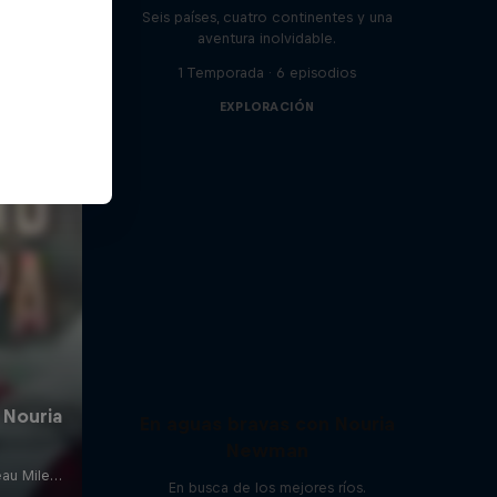
Seis países, cuatro continentes y una
aventura inolvidable.
1 Temporada · 6 episodios
EXPLORACIÓN
En aguas bravas con Nouria
Newman
En busca de los mejores ríos.