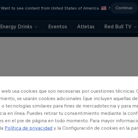
Continue
Want to see content from United States of America
?
Energy Drinks
Eventos
Atletas
Red Bull TV
o web usa cookies que son necesarias por cuestiones técnicas. 
iento, se usarán cookies adicionales (que incluyen aquellas de
 o tecnologías similares para fines de mercadotecnia y para me
ia en línea. Puedes retirar tu consentimiento mediante la conf
es en el pie de página en todo momento. Para mayor informaci
 la
Política de privacidad
y la Configuración de cookies en la pa