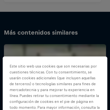
Más contenidos similares
Este sitio web usa cookies que son necesarias por
cuestiones técnicas. Con tu consentimiento, se
usarán cookies adicionales (que incluyen aquellas
de terceros) o tecnologías similares para fines de
mercadotecnia y para mejorar tu experiencia en
línea. Puedes retirar tu consentimiento mediante la
configuración de cookies en el pie de página en
todo momento. Para mayor información, consulta la