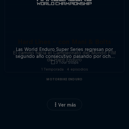
Hard Lines - con Mani & Bolts
Las World Enduro Super Series regresan por
El camino hacia el Campeonato del Mundo FIM
segundo año consecutivo pasando por ocho
de Hard Enduro
3 Tour Stops
países de Europa. No pierdas detalle.
1 Temporada · 4 episodios
MOTORBIKE ENDURO
Ver más