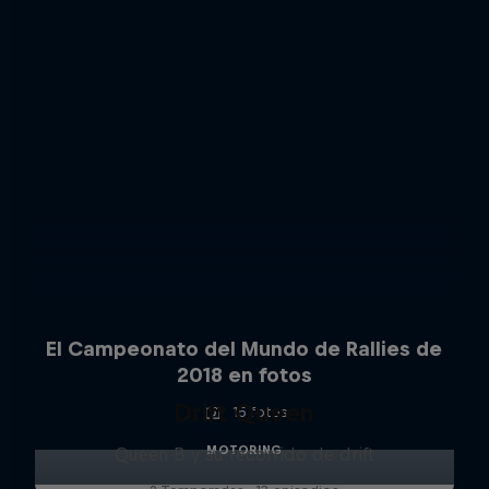
El Campeonato del Mundo de Rallies de
2018 en fotos
Drift Queen
15 fotos
MOTORING
Queen B y su recorrido de drift