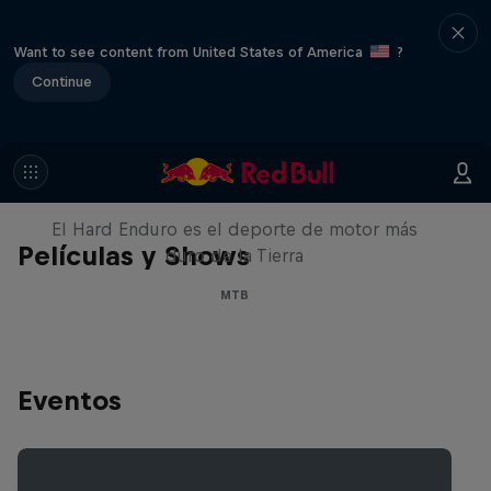
Want to see content from United States of America
?
Continue
Hard Enduro 2025: ¿La
temporada más difícil?
El Hard Enduro es el deporte de motor más
Películas y Shows
duro de la Tierra
MTB
Eventos