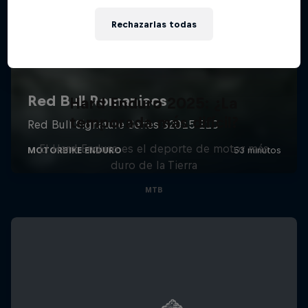
Rechazarlas todas
Hard Enduro 2025: ¿La
temporada más difícil?
El Hard Enduro es el deporte de motor más
duro de la Tierra
MTB