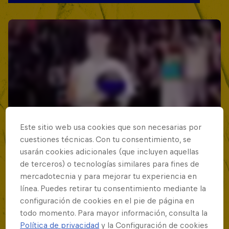
Este sitio web usa cookies que son necesarias por
cuestiones técnicas. Con tu consentimiento, se
usarán cookies adicionales (que incluyen aquellas
de terceros) o tecnologías similares para fines de
mercadotecnia y para mejorar tu experiencia en
línea. Puedes retirar tu consentimiento mediante la
configuración de cookies en el pie de página en
todo momento. Para mayor información, consulta la
Política de privacidad
y la Configuración de cookies