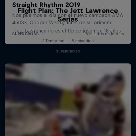
Flight Plan: The Jett Lawrence
Series
Jett Lawrence no es el típico jóven de 18 años
2 Temporadas · 5 episodios
SUPERCROSS