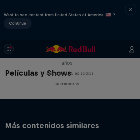
Want to see content from United States of America
?
Continue
Flight Plan: The Jett Lawrence
Series
Jett Lawrence no es el típico jóven de 18
años
Películas y Shows
2 Temporadas · 5 episodios
SUPERCROSS
Más contenidos similares