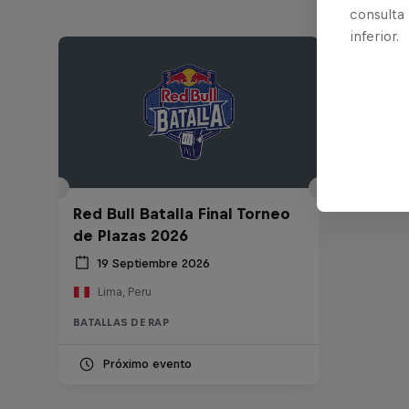
consulta
inferior.
Red Bull Batalla Final Torneo
de Plazas 2026
19 Septiembre 2026
Lima, Peru
BATALLAS DE RAP
Próximo evento