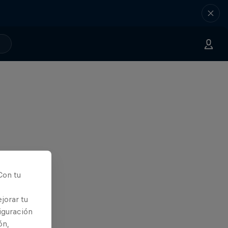
Con tu
jorar tu
iguración
ón,