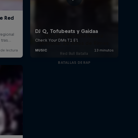
Red Bull Batalla Nueva
Historia: 20 Años de Rimas
Red Bull Batalla
BATALLAS DE RAP