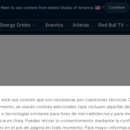
Continue
Want to see content from United States of America
?
Energy Drinks
Eventos
Atletas
Red Bull TV
o web usa cookies que son necesarias por cuestiones técnicas. 
iento, se usarán cookies adicionales (que incluyen aquellas de
 o tecnologías similares para fines de mercadotecnia y para me
ia en línea. Puedes retirar tu consentimiento mediante la conf
es en el pie de página en todo momento. Para mayor informaci