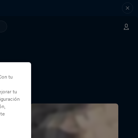
um
Con tu
en un
jorar tu
iguración
ón,
rte