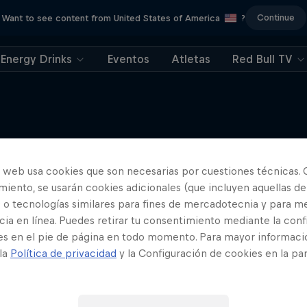
Continue
Want to see content from United States of America
?
Energy Drinks
Eventos
Atletas
Red Bull TV
Skate the Muse
o web usa cookies que son necesarias por cuestiones técnicas. 
Más contenidos similares
iento, se usarán cookies adicionales (que incluyen aquellas de
Así se convierte un museo 
 o tecnologías similares para fines de mercadotecnia y para me
skatepark épico
ia en línea. Puedes retirar tu consentimiento mediante la conf
SKATEBOARD
es en el pie de página en todo momento. Para mayor informaci
 la
Política de privacidad
y la Configuración de cookies en la pa