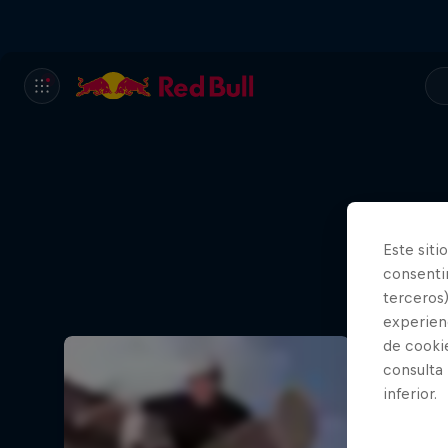
Este siti
consentim
terceros)
experienc
de cooki
consulta
inferior.