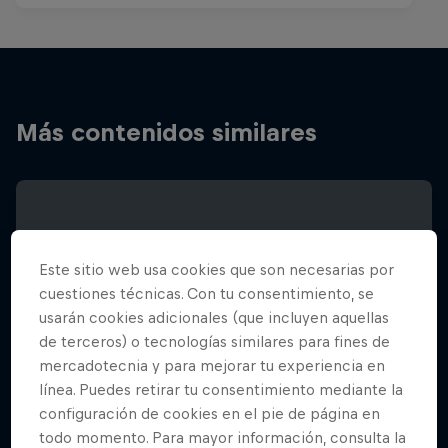
Más contenidos similares
Este sitio web usa cookies que son necesarias por
cuestiones técnicas. Con tu consentimiento, se
usarán cookies adicionales (que incluyen aquellas
de terceros) o tecnologías similares para fines de
mercadotecnia y para mejorar tu experiencia en
línea. Puedes retirar tu consentimiento mediante la
configuración de cookies en el pie de página en
todo momento. Para mayor información, consulta la