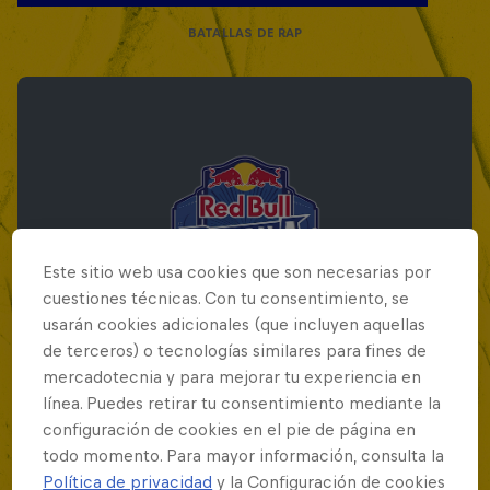
BATALLAS DE RAP
Este sitio web usa cookies que son necesarias por
cuestiones técnicas. Con tu consentimiento, se
usarán cookies adicionales (que incluyen aquellas
de terceros) o tecnologías similares para fines de
mercadotecnia y para mejorar tu experiencia en
línea. Puedes retirar tu consentimiento mediante la
Red Bull Batalla Final Torneo de Plazas
configuración de cookies en el pie de página en
2026
todo momento. Para mayor información, consulta la
Política de privacidad
y la Configuración de cookies