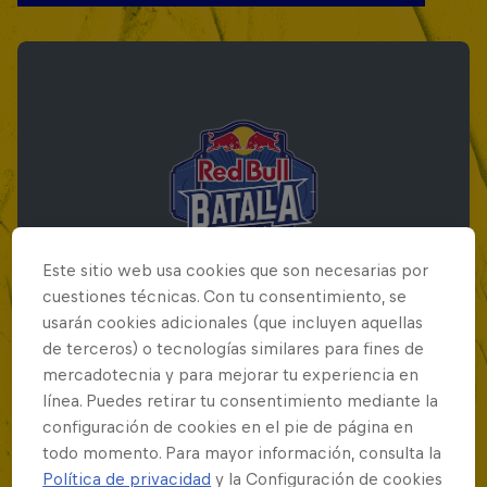
Este sitio web usa cookies que son necesarias por
cuestiones técnicas. Con tu consentimiento, se
usarán cookies adicionales (que incluyen aquellas
de terceros) o tecnologías similares para fines de
mercadotecnia y para mejorar tu experiencia en
Red Bull Batalla Final Torneo de Plazas
línea. Puedes retirar tu consentimiento mediante la
2026
configuración de cookies en el pie de página en
todo momento. Para mayor información, consulta la
19 Septiembre 2026
Política de privacidad
y la Configuración de cookies