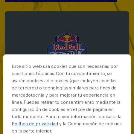
Este sitio web usa cookies que son necesarias por
cuestiones técnicas. Con tu consentimiento, se
usarán cookies adicionales (que incluyen aquellas
de terceros) o tecnologías similares para fines de
mercadotecnia y para mejorar tu experiencia en
línea. Puedes retirar tu consentimiento mediante la
Red Bull Batalla Final Torneo de Plazas
configuración de cookies en el pie de página en
2026
todo momento. Para mayor información, consulta la
Política de privacidad
y la Configuración de cookies
19 Septiembre 2026
en la parte inferior.