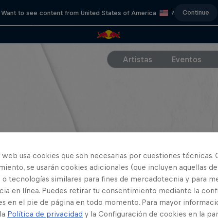
Continue
Want to see content from United States of America
?
Artistas
Eventos
o web usa cookies que son necesarias por cuestiones técnicas. 
iento, se usarán cookies adicionales (que incluyen aquellas de
 o tecnologías similares para fines de mercadotecnia y para me
ia en línea. Puedes retirar tu consentimiento mediante la conf
es en el pie de página en todo momento. Para mayor informaci
 la
Política de privacidad
y la Configuración de cookies en la pa