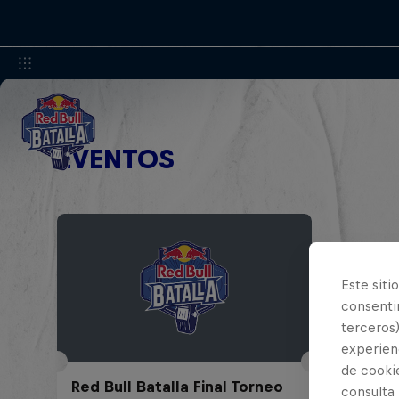
EVENTOS
Este siti
consentim
terceros)
experienc
de cooki
Red Bull Batalla Final Torneo
consulta