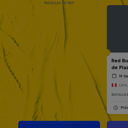
BATALLAS DE RAP
Red Bul
de Pla
19 S
Lima,
BATALLAS
Pró