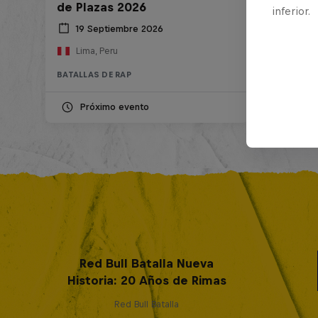
de Plazas 2026
inferior.
19 Septiembre 2026
Lima, Peru
BATALLAS DE RAP
Próximo evento
Red Bull Batalla Nueva
Historia: 20 Años de Rimas
Red Bull Batalla