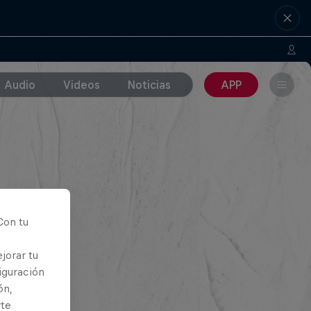
Audio
Videos
Noticias
APP
Con tu
jorar tu
iguración
ón,
rte