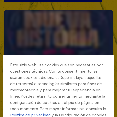
Este sitio web usa cookies que son necesarias por
cuestiones técnicas. Con tu consentimiento, se
usarán cookies adicionales (que incluyen aquellas
de terceros) o tecnologías similares para fines de
mercadotecnia y para mejorar tu experiencia en
línea. Puedes retirar tu consentimiento mediante la
configuración de cookies en el pie de página en
todo momento. Para mayor información, consulta la
Política de privacidad
y la Configuración de cookies