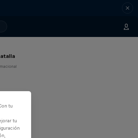
atalla
ernacional
Con tu
jorar tu
iguración
ón,