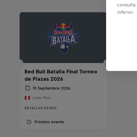
consulta
inferior.
Red Bull Batalla Final Torneo
de Plazas 2026
19 Septiembre 2026
Lima, Peru
BATALLAS DE RAP
Próximo evento