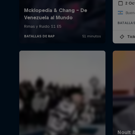
2 Oc
Bueno
BATALLAS
Tick