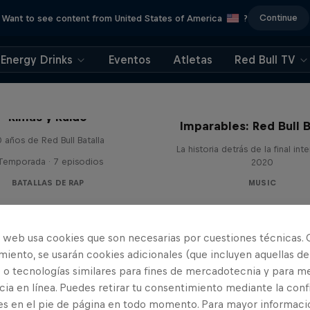
Continue
Want to see content from United States of America
?
Energy Drinks
Eventos
Atletas
Red Bull TV
Rimas y Ruido
Imparables: Red Bull B
 años de Red Bull Batalla
La historia detrás de la final int
 Temporada · 7 episodios
2020
BATALLAS DE RAP
MUSIC
o web usa cookies que son necesarias por cuestiones técnicas. 
iento, se usarán cookies adicionales (que incluyen aquellas de
 o tecnologías similares para fines de mercadotecnia y para me
ia en línea. Puedes retirar tu consentimiento mediante la conf
es en el pie de página en todo momento. Para mayor informaci