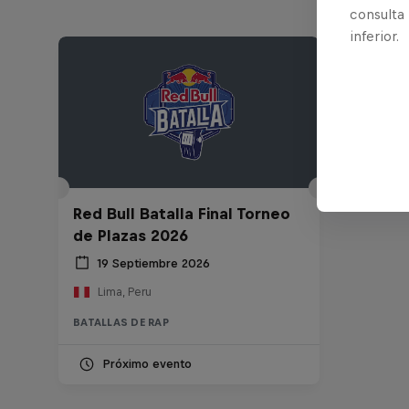
consulta
inferior.
Red Bull Batalla Final Torneo
de Plazas 2026
19 Septiembre 2026
Lima, Peru
BATALLAS DE RAP
Próximo evento