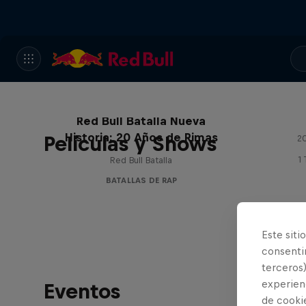
Red Bull Batalla Nueva
Historia: 20 Años de Rimas
Películas y Shows
20
1
Red Bull Batalla
BATALLAS DE RAP
Este siti
consentim
terceros)
experienc
Eventos
de cooki