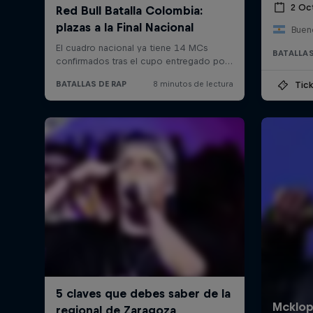
2 Oc
Bueno
BATALLAS
Tick