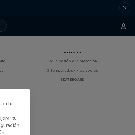
Until 18
ria
De la pasión a la profesión
os
3 Temporadas · 7 episodios
SKATEBOARD
Con tu
jorar tu
iguración
ón,