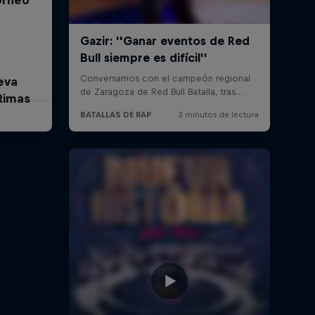
eva
Rimas