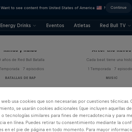
Continue
Want to see content from United States of America
?
Energy Drinks
Eventos
Atletas
Red Bull TV
Rimas y Ruido
After the Raves
 años de Red Bull Batalla
Cada beat tiene una histo
 Temporada · 7 episodios
1 Temporada · 7 episodi
BATALLAS DE RAP
MUSIC
o web usa cookies que son necesarias por cuestiones técnicas. 
iento, se usarán cookies adicionales (que incluyen aquellas de
 o tecnologías similares para fines de mercadotecnia y para me
ia en línea. Puedes retirar tu consentimiento mediante la conf
es en el pie de página en todo momento. Para mayor informaci