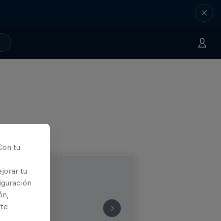
Con tu
jorar tu
iguración
ón,
rte