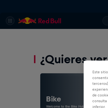
¿Quieres ve
Este siti
consentim
terceros)
experienc
de cooki
Bike
consulta
Welcome to the Bike Hub, where you will 
inferior.