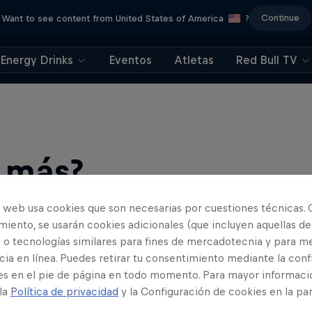
Continue
Want to see content from United States of America
?
Energy Drinks
Eventos
Atletas
Red Bull TV
r más?
o web usa cookies que son necesarias por cuestiones técnicas. 
iento, se usarán cookies adicionales (que incluyen aquellas de
 o tecnologías similares para fines de mercadotecnia y para me
ia en línea. Puedes retirar tu consentimiento mediante la conf
es en el pie de página en todo momento. Para mayor informaci
 la
Política de privacidad
y la Configuración de cookies en la pa
find an action-packed collection of two-wheel films, shows …