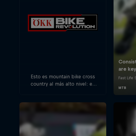
Esto es mountain bike cross
country al más alto nivel: en
cinco paradas en toda Suiza,
una lista de atletas
internacionales competirá por
la victoria del título general.