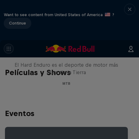
Want to see content from United States of America
?
Continue
Hard Enduro 2025: ¿La
temporada más difícil?
El Hard Enduro es el deporte de motor más
Películas y Shows
duro de la Tierra
MTB
Eventos