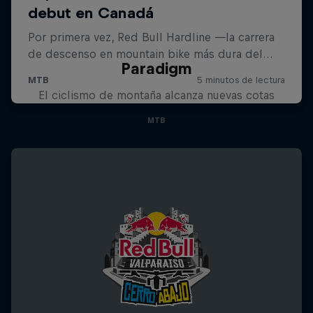
Paradigm
El ciclismo de montaña alcanza nuevas cotas
MTB