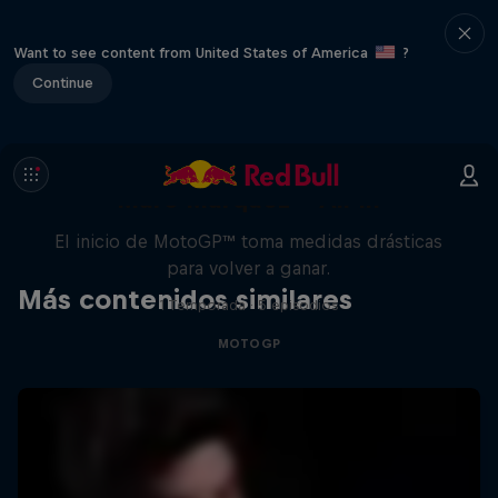
Want to see content from United States of America
?
Continue
Marc Márquez – All In
El inicio de MotoGP™ toma medidas drásticas
para volver a ganar.
Más contenidos similares
1 Temporada · 5 episodios
MOTOGP