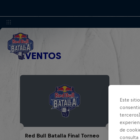
EVENTOS
Este siti
consentim
terceros)
experienc
de cooki
Red Bull Batalla Final Torneo
consulta