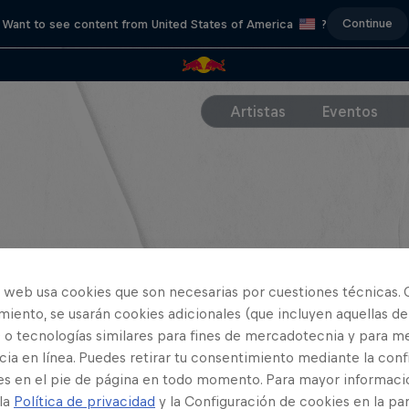
Continue
Want to see content from United States of America
?
Artistas
Eventos
o web usa cookies que son necesarias por cuestiones técnicas. 
iento, se usarán cookies adicionales (que incluyen aquellas de
 o tecnologías similares para fines de mercadotecnia y para me
ia en línea. Puedes retirar tu consentimiento mediante la conf
es en el pie de página en todo momento. Para mayor informaci
 la
Política de privacidad
y la Configuración de cookies en la pa