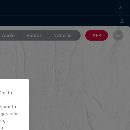
Audio
Videos
Noticias
APP
Con tu
jorar tu
iguración
ón,
rte