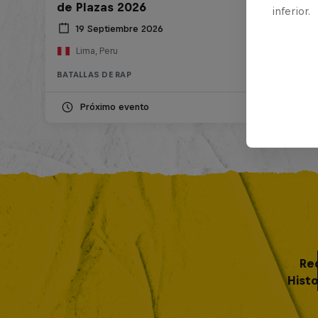
de Plazas 2026
inferior.
19 Septiembre 2026
Lima, Peru
BATALLAS DE RAP
Próximo evento
Re
Histo