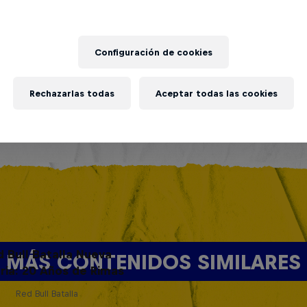
Configuración de cookies
Rechazarlas todas
Aceptar todas las cookies
d Bull Batalla Nueva
MÁS CONTENIDOS SIMILARES
ria: 20 Años de Rimas
Red Bull Batalla