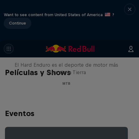
Want to see content from United States of America
?
Continue
Hard Enduro 2025: ¿La
temporada más difícil?
El Hard Enduro es el deporte de motor más
Películas y Shows
duro de la Tierra
MTB
Eventos