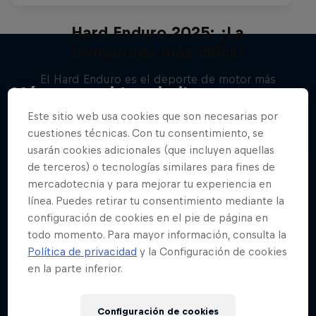
Hard Enduro 2025: ¿La
temporada más difícil?
El Hard Enduro es el deporte de motor más
Más contenidos similares
duro de la Tierra
Este sitio web usa cookies que son necesarias por
MTB
cuestiones técnicas. Con tu consentimiento, se
usarán cookies adicionales (que incluyen aquellas
de terceros) o tecnologías similares para fines de
mercadotecnia y para mejorar tu experiencia en
línea. Puedes retirar tu consentimiento mediante la
configuración de cookies en el pie de página en
todo momento. Para mayor información, consulta la
Política de privacidad
y la Configuración de cookies
en la parte inferior.
Configuración de cookies