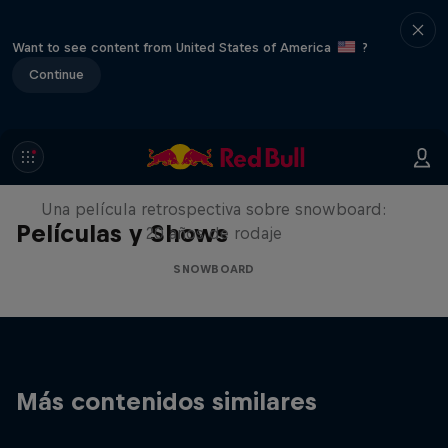
Want to see content from United States of America
?
Continue
Under Black Flag
Una película retrospectiva sobre snowboard:
Películas y Shows
20 años de rodaje
SNOWBOARD
Más contenidos similares