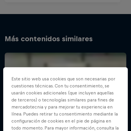
Más contenidos similares
Este sitio web usa cookies que son necesarias por
cuestiones técnicas. Con tu consentimiento, se
usarán cookies adicionales (que incluyen aquellas
de terceros) o tecnologías similares para fines de
mercadotecnia y para mejorar tu experiencia en
línea. Puedes retirar tu consentimiento mediante la
configuración de cookies en el pie de página en
todo momento. Para mayor información, consulta la