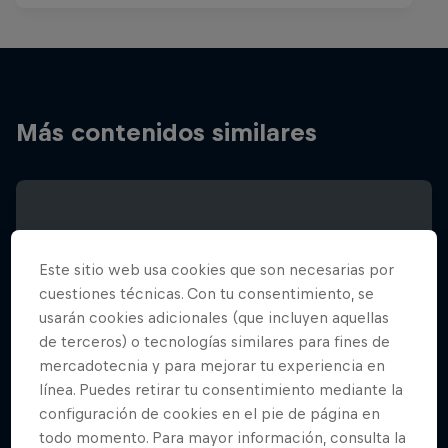
Más contenidos similares
Este sitio web usa cookies que son necesarias por
cuestiones técnicas. Con tu consentimiento, se
usarán cookies adicionales (que incluyen aquellas
de terceros) o tecnologías similares para fines de
mercadotecnia y para mejorar tu experiencia en
línea. Puedes retirar tu consentimiento mediante la
configuración de cookies en el pie de página en
todo momento. Para mayor información, consulta la