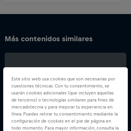
Más contenidos similares
Este sitio web usa cookies que son necesarias por
cuestiones técnicas. Con tu consentimiento, se
usarán cookies adicionales (que incluyen aquellas
de terceros) o tecnologías similares para fines de
mercadotecnia y para mejorar tu experiencia en
línea. Puedes retirar tu consentimiento mediante la
configuración de cookies en el pie de página en
todo momento. Para mayor información, consulta la