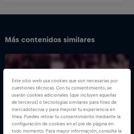
Más contenidos similares
Este sitio web usa cookies que son necesarias por
cuestiones técnicas. Con tu consentimiento, se
usarán cookies adicionales (que incluyen aquellas
de terceros) o tecnologías similares para fines de
mercadotecnia y para mejorar tu experiencia en
línea. Puedes retirar tu consentimiento mediante la
configuración de cookies en el pie de página en
todo momento. Para mayor información, consulta la