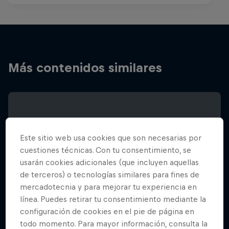
Más contenidos similares
Este sitio web usa cookies que son necesarias por
cuestiones técnicas. Con tu consentimiento, se
usarán cookies adicionales (que incluyen aquellas
de terceros) o tecnologías similares para fines de
mercadotecnia y para mejorar tu experiencia en
línea. Puedes retirar tu consentimiento mediante la
configuración de cookies en el pie de página en
todo momento. Para mayor información, consulta la