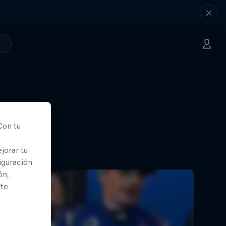
Con tu
jorar tu
iguración
ón,
rte