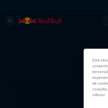
Este siti
Quee
consentim
terceros)
2 
experienc
de cooki
consulta
inferior.