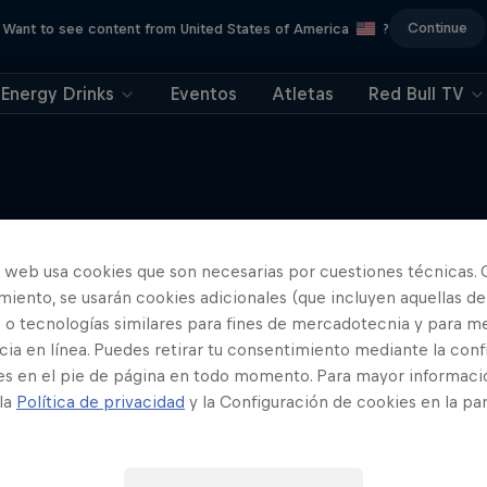
Continue
Want to see content from United States of America
?
Energy Drinks
Eventos
Atletas
Red Bull TV
Drift Queen
o web usa cookies que son necesarias por cuestiones técnicas. 
Más contenidos similares
n B y su recorrido de drift
iento, se usarán cookies adicionales (que incluyen aquellas de
 o tecnologías similares para fines de mercadotecnia y para me
Temporadas · 13 episodios
ia en línea. Puedes retirar tu consentimiento mediante la conf
MOTORING
es en el pie de página en todo momento. Para mayor informaci
 la
Política de privacidad
y la Configuración de cookies en la pa