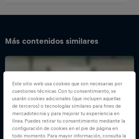
Más contenidos similares
Este sitio web usa cookies que son necesarias por
cuestiones técnicas. Con tu consentimiento, se
usarán cookies adicionales (que incluyen aquellas
de terceros) o tecnologías similares para fines de
mercadotecnia y para mejorar tu experiencia en
línea. Puedes retirar tu consentimiento mediante la
configuración de cookies en el pie de página en
todo momento. Para mayor información, consulta la