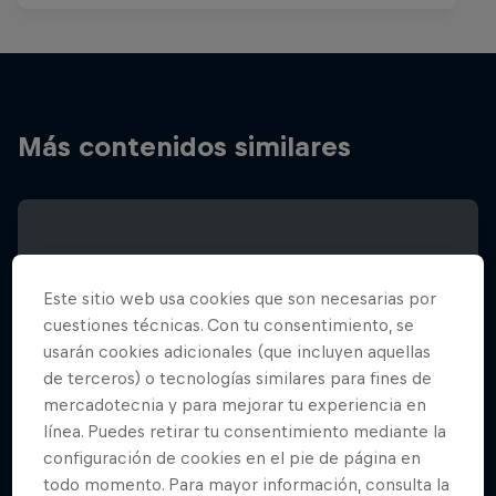
Más contenidos similares
Este sitio web usa cookies que son necesarias por
cuestiones técnicas. Con tu consentimiento, se
usarán cookies adicionales (que incluyen aquellas
de terceros) o tecnologías similares para fines de
mercadotecnia y para mejorar tu experiencia en
línea. Puedes retirar tu consentimiento mediante la
configuración de cookies en el pie de página en
todo momento. Para mayor información, consulta la