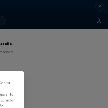
atalla
ernacional
Con tu
jorar tu
iguración
ón,