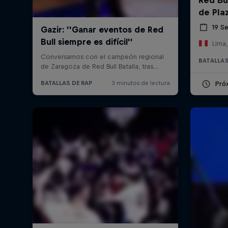
de Pla
19 S
Lima,
BATALLAS
Pró