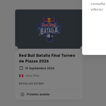
consulta
inferior.
Red Bull Batalla Final Torneo
de Plazas 2026
19 Septiembre 2026
Lima, Peru
BATALLAS DE RAP
Próximo evento