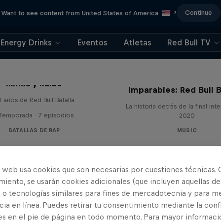
Continue
Want to see content from United States of America
?
Energy Drinks
Eventos
Atletas
Red Bull TV
Rimas y Ruido
Imparables: Red Bull B
 años de Red Bull Batalla
La historia detrás de la final int
 Temporada · 7 episodios
2020
BATALLAS DE RAP
MUSIC
o web usa cookies que son necesarias por cuestiones técnicas. 
iento, se usarán cookies adicionales (que incluyen aquellas de
 o tecnologías similares para fines de mercadotecnia y para me
ia en línea. Puedes retirar tu consentimiento mediante la conf
es en el pie de página en todo momento. Para mayor informaci