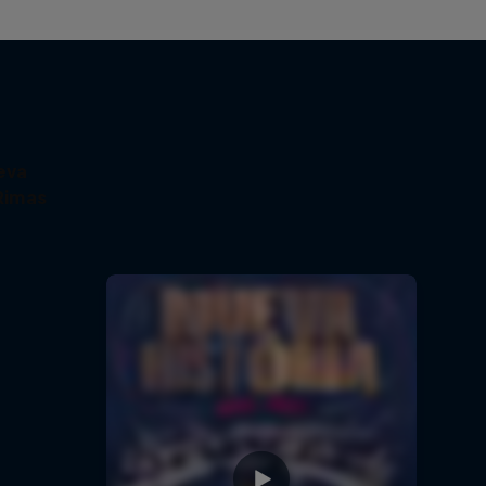
eva
Rimas