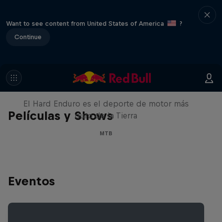
Want to see content from United States of America
?
Continue
Hard Enduro 2025: ¿La
temporada más difícil?
El Hard Enduro es el deporte de motor más
Películas y Shows
duro de la Tierra
MTB
Eventos