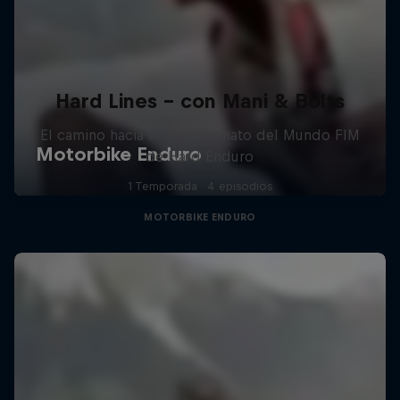
Hard Lines - con Mani & Bolts
El camino hacia el Campeonato del Mundo FIM
de Hard Enduro
1 Temporada · 4 episodios
MOTORBIKE ENDURO