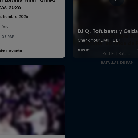
zas 2026
eptiembre 2026
 Peru
Red Bull Batalla Nu
 DE RAP
Historia: 20 Años de 
ximo evento
Red Bull Batalla
BATALLAS DE RAP