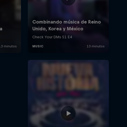
eva
Rimas