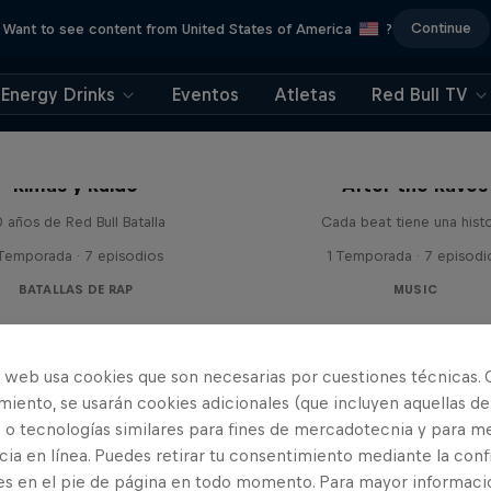
Continue
Want to see content from United States of America
?
Energy Drinks
Eventos
Atletas
Red Bull TV
Rimas y Ruido
After the Raves
 años de Red Bull Batalla
Cada beat tiene una histo
 Temporada · 7 episodios
1 Temporada · 7 episodi
BATALLAS DE RAP
MUSIC
o web usa cookies que son necesarias por cuestiones técnicas. 
iento, se usarán cookies adicionales (que incluyen aquellas de
 o tecnologías similares para fines de mercadotecnia y para me
ia en línea. Puedes retirar tu consentimiento mediante la conf
es en el pie de página en todo momento. Para mayor informaci