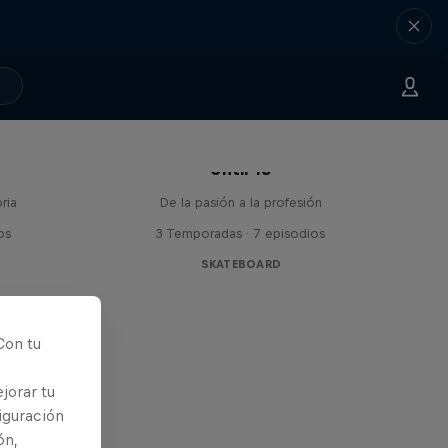
Until 18
ria
De la pasión a la profesión
os
3 Temporadas · 7 episodios
SKATEBOARD
Con tu
jorar tu
iguración
ón,