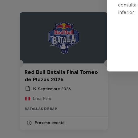
consulta
inferior.
Red Bull Batalla Final Torneo
de Plazas 2026
19 Septiembre 2026
Lima, Peru
BATALLAS DE RAP
Próximo evento