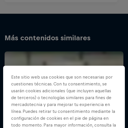
Más contenidos similares
Este sitio web usa cookies que son necesarias por
cuestiones técnicas. Con tu consentimiento, se
usarán cookies adicionales (que incluyen aquellas
de terceros) o tecnologías similares para fines de
mercadotecnia y para mejorar tu experiencia en
línea. Puedes retirar tu consentimiento mediante la
configuración de cookies en el pie de página en
todo momento. Para mayor información, consulta la