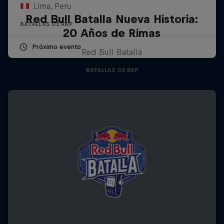
Lima, Peru
Red Bull Batalla Nueva Historia:
BATALLAS DE RAP
20 Años de Rimas
Próximo evento
Red Bull Batalla
BATALLAS DE RAP