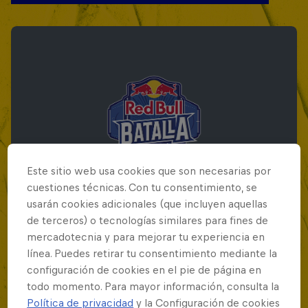
Este sitio web usa cookies que son necesarias por
cuestiones técnicas. Con tu consentimiento, se
usarán cookies adicionales (que incluyen aquellas
de terceros) o tecnologías similares para fines de
mercadotecnia y para mejorar tu experiencia en
Red Bull Batalla Final Torneo de Plazas
línea. Puedes retirar tu consentimiento mediante la
2026
configuración de cookies en el pie de página en
todo momento. Para mayor información, consulta la
19 Septiembre 2026
Política de privacidad
y la Configuración de cookies