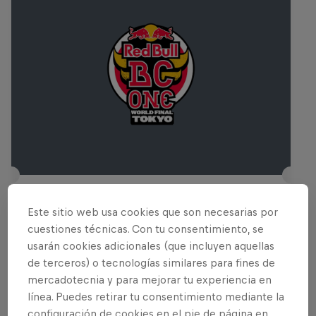
Red Bull BC One: Final Mundial - Tokio
Este sitio web usa cookies que son necesarias por
9 Noviembre 2025
cuestiones técnicas. Con tu consentimiento, se
usarán cookies adicionales (que incluyen aquellas
Tokio, Japón, Japón
de terceros) o tecnologías similares para fines de
BAILE
mercadotecnia y para mejorar tu experiencia en
línea. Puedes retirar tu consentimiento mediante la
Ver la repetición
configuración de cookies en el pie de página en