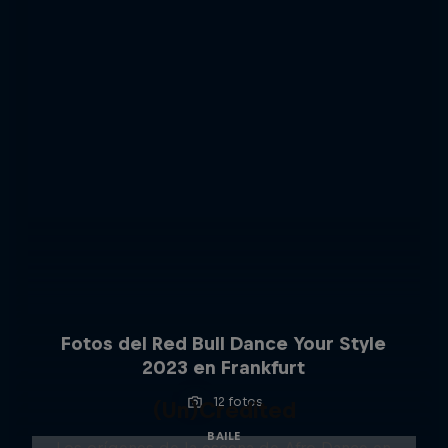
Fotos del Red Bull Dance Your Style
2023 en Frankfurt
12 fotos
(Un)Credited
BAILE
Los orígenes de la escena de Afro Dance en