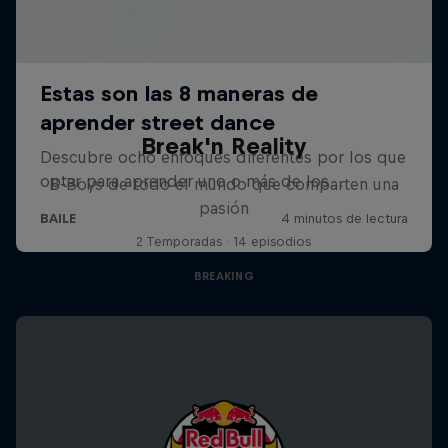
Break'n Reality
B-Boys de todo el mundo que comparten una
pasión
2 Temporadas · 14 episodios
BREAKING