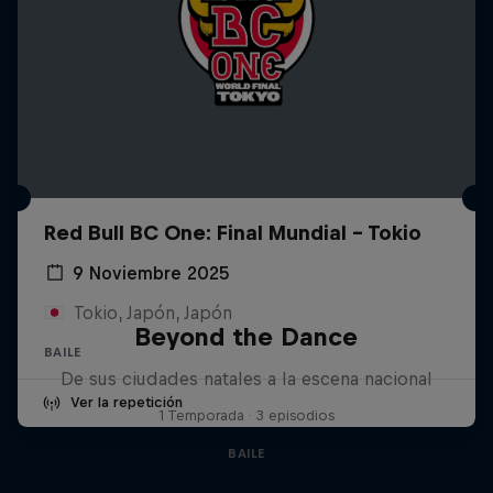
Red Bull BC One: Final Mundial - Tokio
9 Noviembre 2025
Tokio, Japón, Japón
Beyond the Dance
BAILE
De sus ciudades natales a la escena nacional
Ver la repetición
1 Temporada · 3 episodios
BAILE