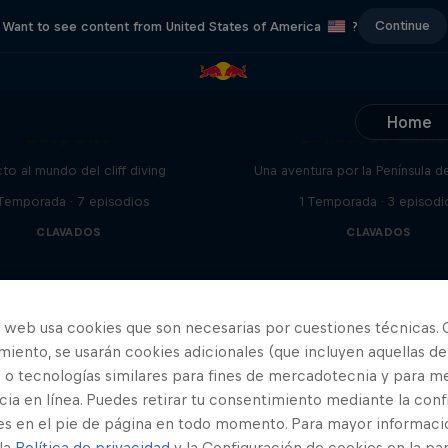
Continue
Want to see content from United States of America
?
Home
Deep Dive
La Ruta de Xibal
cto al mundo del cliff diving
Una aventura por la Península d
 Temporada · 7 episodios
1 Temporada · 3 episodi
CLAVADOS
CLAVADOS
o web usa cookies que son necesarias por cuestiones técnicas. 
iento, se usarán cookies adicionales (que incluyen aquellas de
 o tecnologías similares para fines de mercadotecnia y para me
ia en línea. Puedes retirar tu consentimiento mediante la conf
es en el pie de página en todo momento. Para mayor informaci
 la
Política de privacidad
y la Configuración de cookies en la pa