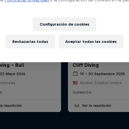
Configuración de cookies
Rechazarlas todas
Aceptar todas las cookies
 Mundiales de Red Bull
Series Mundiales Red B
iving - Bali
Cliff Diving
 23 Mayo 2026
19 – 20 Septiembre 2025
 Indonesia
Boston, Estados Unidos
S
CLAVADOS
la repetición
Ver la repetición