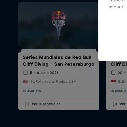
inferior.
Series Mundiales de Red Bull
Series
Cliff Diving - San Petersburgo
Cliff D
5 – 6 Junio 2026
20 –
St. Petersburg, Florida, USA
Bali,
CLAVADOS
CLAVADO
Ver la repetición
Ver 