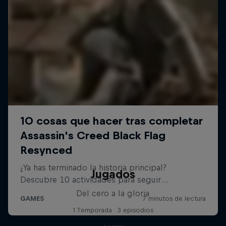
Jugados
Del cero a la gloria
1 Temporada · 3 episodios