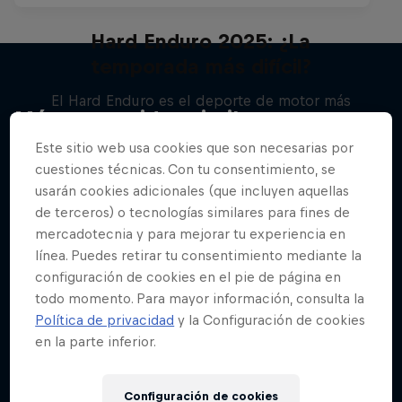
Hard Enduro 2025: ¿La
temporada más difícil?
El Hard Enduro es el deporte de motor más
Más contenidos similares
duro de la Tierra
Este sitio web usa cookies que son necesarias por
MTB
cuestiones técnicas. Con tu consentimiento, se
usarán cookies adicionales (que incluyen aquellas
de terceros) o tecnologías similares para fines de
mercadotecnia y para mejorar tu experiencia en
línea. Puedes retirar tu consentimiento mediante la
configuración de cookies en el pie de página en
todo momento. Para mayor información, consulta la
Política de privacidad
y la Configuración de cookies
en la parte inferior.
Configuración de cookies