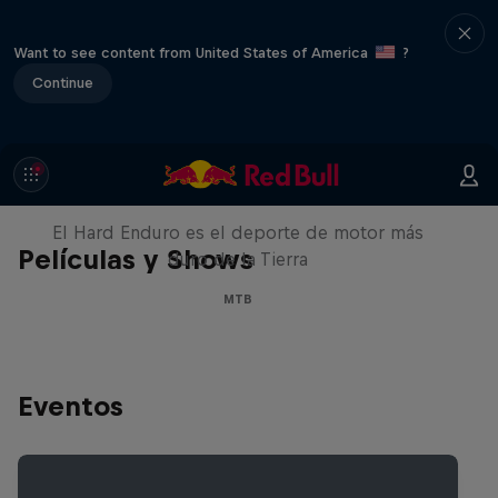
Want to see content from United States of America
?
Continue
Hard Enduro 2025: ¿La
temporada más difícil?
El Hard Enduro es el deporte de motor más
Películas y Shows
duro de la Tierra
MTB
Eventos