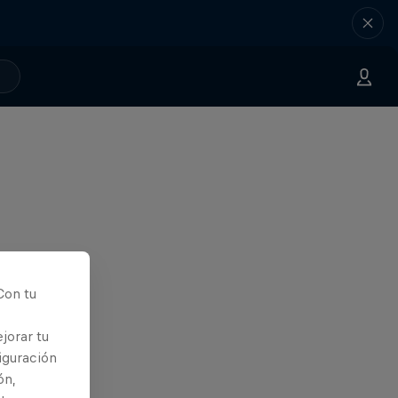
Con tu
jorar tu
iguración
ón,