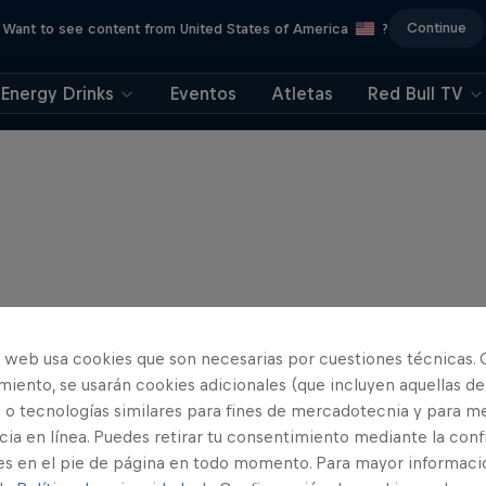
Continue
Want to see content from United States of America
?
Energy Drinks
Eventos
Atletas
Red Bull TV
o web usa cookies que son necesarias por cuestiones técnicas. 
iento, se usarán cookies adicionales (que incluyen aquellas de
 o tecnologías similares para fines de mercadotecnia y para me
ia en línea. Puedes retirar tu consentimiento mediante la conf
es en el pie de página en todo momento. Para mayor informaci