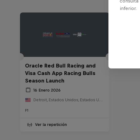
consulta
inferior.
Oracle Red Bull Racing and
Visa Cash App Racing Bulls
Season Launch
16 Enero 2026
Detroit, Estados Unidos, Estados Unidos
F1
Ver la repetición