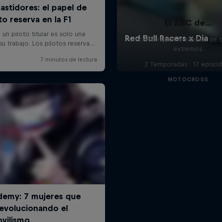
El ABC de...
Un curso rápido e intenso de 
extremos
2 Temporadas · 17 episod
MOTOCROSS