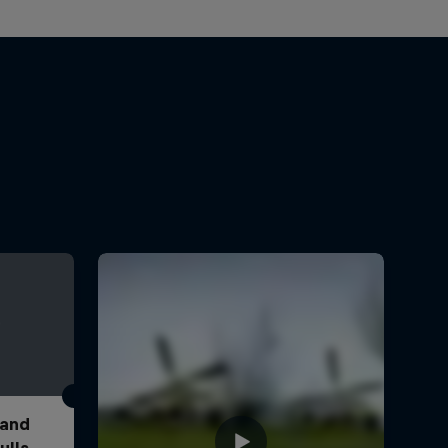
 and
ulls