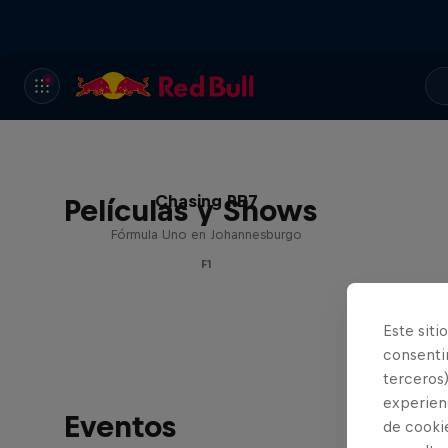
Chasing RB7
Películas y Shows
Fórmula Uno en Johannesburgo
F1
Este siti
consentim
terceros)
experienc
Eventos
de cooki