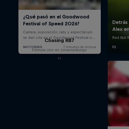
Chasing RB7
Fórmula Uno en Johannesburgo
F1