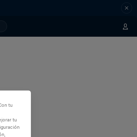
Con tu
jorar tu
iguración
ón,