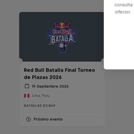
consulta
inferior.
Red Bull Batalla Final Torneo
de Plazas 2026
19 Septiembre 2026
Lima, Peru
BATALLAS DE RAP
Próximo evento