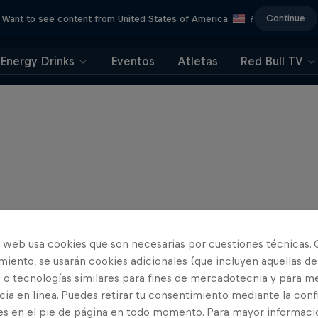
Continue
Want to see content from United States of America
?
Energy Drinks
Eventos
Atletas
Red Bull TV
o web usa cookies que son necesarias por cuestiones técnicas. 
iento, se usarán cookies adicionales (que incluyen aquellas de
 o tecnologías similares para fines de mercadotecnia y para me
ia en línea. Puedes retirar tu consentimiento mediante la conf
es en el pie de página en todo momento. Para mayor informaci