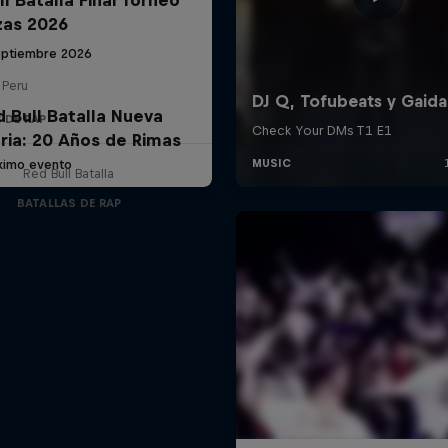
zas 2026
eptiembre 2026
 Peru
d Bull Batalla Nueva
 DE RAP
ria: 20 Años de Rimas
ximo evento
Red Bull Batalla
BATALLAS DE RAP