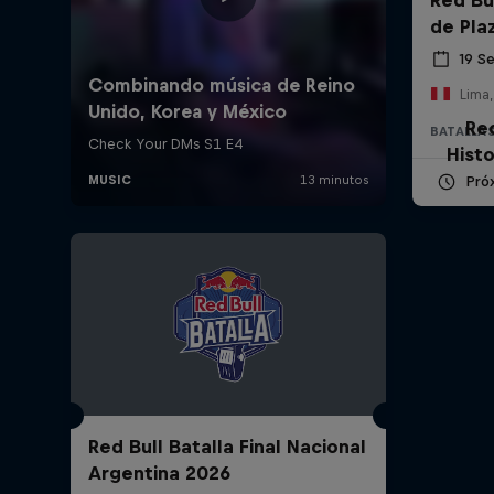
de Pla
19 S
Lima,
Re
BATALLAS
Histo
Pró
Red Bull Batalla Final Nacional
Argentina 2026