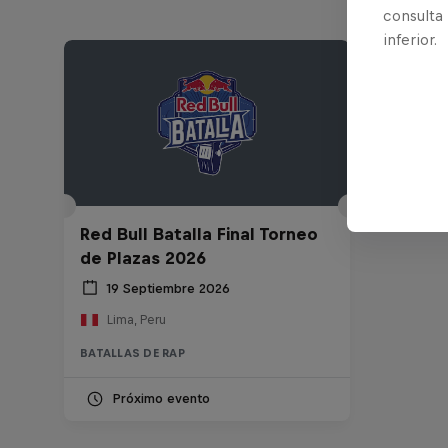
consulta
inferior.
Red Bull Batalla Final Torneo
de Plazas 2026
19 Septiembre 2026
Lima, Peru
BATALLAS DE RAP
Próximo evento