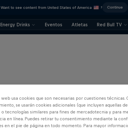
Continue
Want to see content from United States of America
?
Energy Drinks
Eventos
Atletas
Red Bull TV
o web usa cookies que son necesarias por cuestiones técnicas. 
iento, se usarán cookies adicionales (que incluyen aquellas de
 o tecnologías similares para fines de mercadotecnia y para me
ia en línea. Puedes retirar tu consentimiento mediante la conf
es en el pie de página en todo momento. Para mayor informaci