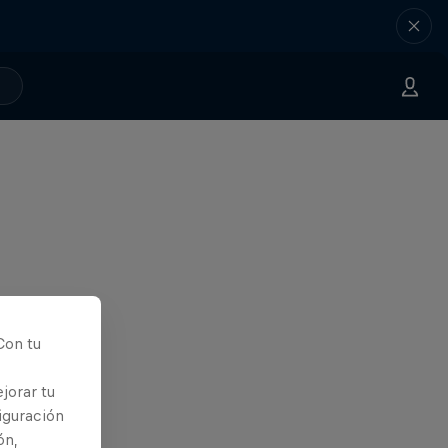
Con tu
jorar tu
iguración
ón,