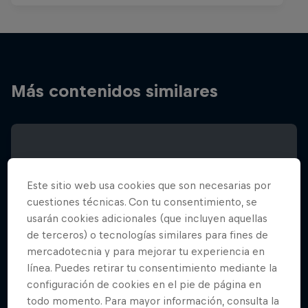
Más contenidos similares
Este sitio web usa cookies que son necesarias por
cuestiones técnicas. Con tu consentimiento, se
usarán cookies adicionales (que incluyen aquellas
de terceros) o tecnologías similares para fines de
mercadotecnia y para mejorar tu experiencia en
línea. Puedes retirar tu consentimiento mediante la
configuración de cookies en el pie de página en
todo momento. Para mayor información, consulta la