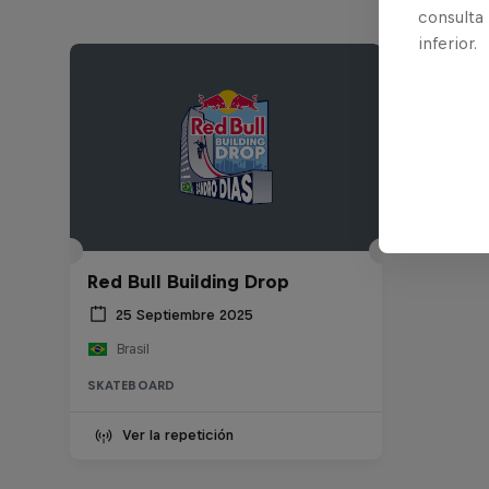
consulta
inferior.
Red Bull Building Drop
25 Septiembre 2025
Brasil
SKATEBOARD
Ver la repetición