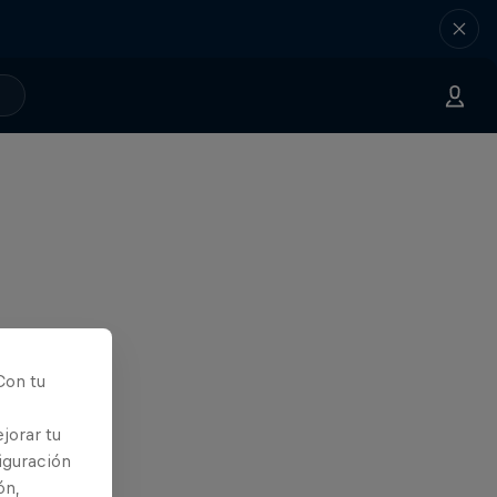
Con tu
jorar tu
iguración
ón,