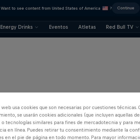
Continue
Want to see content from United States of America
?
Energy Drinks
Eventos
Atletas
Red Bull TV
o web usa cookies que son necesarias por cuestiones técnicas. 
iento, se usarán cookies adicionales (que incluyen aquellas de
 o tecnologías similares para fines de mercadotecnia y para me
ia en línea. Puedes retirar tu consentimiento mediante la conf
es en el pie de página en todo momento. Para mayor informaci