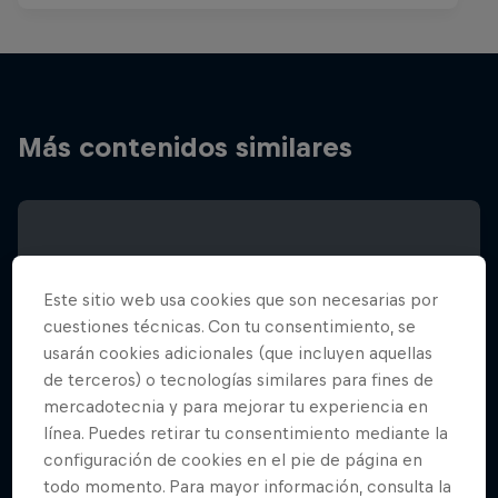
Más contenidos similares
Este sitio web usa cookies que son necesarias por
cuestiones técnicas. Con tu consentimiento, se
usarán cookies adicionales (que incluyen aquellas
de terceros) o tecnologías similares para fines de
mercadotecnia y para mejorar tu experiencia en
línea. Puedes retirar tu consentimiento mediante la
configuración de cookies en el pie de página en
todo momento. Para mayor información, consulta la