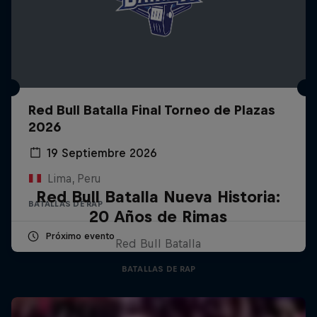
Red Bull Batalla Final Torneo de Plazas
2026
19 Septiembre 2026
Lima, Peru
Red Bull Batalla Nueva Historia:
BATALLAS DE RAP
20 Años de Rimas
Próximo evento
Red Bull Batalla
BATALLAS DE RAP