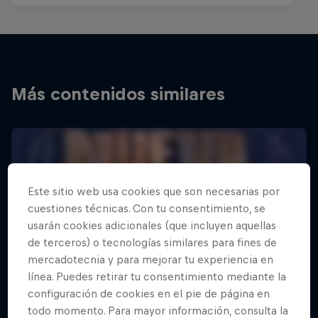
Más contenidos similares
Este sitio web usa cookies que son necesarias por
cuestiones técnicas. Con tu consentimiento, se
usarán cookies adicionales (que incluyen aquellas
de terceros) o tecnologías similares para fines de
mercadotecnia y para mejorar tu experiencia en
línea. Puedes retirar tu consentimiento mediante la
configuración de cookies en el pie de página en
todo momento. Para mayor información, consulta la