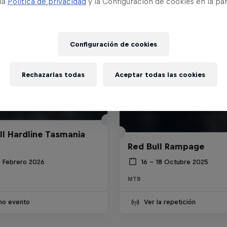
 la
Política de privacidad
y la Configuración de cookies en la pa
Configuración de cookies
Rechazarlas todas
Aceptar todas las cookies
ll Hardline Tasmania
Red Bull Rampage
8 Febrero 2026
16 – 18 Octubre 2025
MTB
imo evento
Ver la repetición