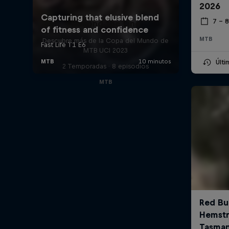
2026
7 – 
Beyond the Line
MTB
Descubre más de la Copa del Mundo de
MTB UCI 2023
Últ
2 Temporadas · 8 episodios
MTB