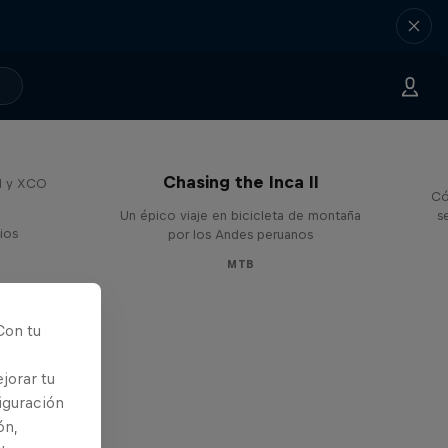
Chasing the Inca II
H y XCO
Có
Un épico viaje en bicicleta de montaña
s
ios
por los Andes peruanos
MTB
Con tu
jorar tu
iguración
ón,