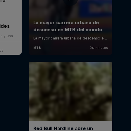
ides
es y una
os