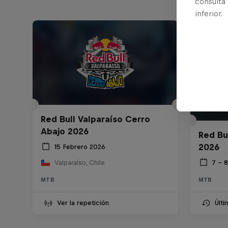
consulta
inferior.
Red Bull Valparaíso Cerro
Abajo 2026
Red Bu
2026
15 Febrero 2026
7 – 
Valparaíso, Chile
MTB
MTB
Ver la repetición
Últ