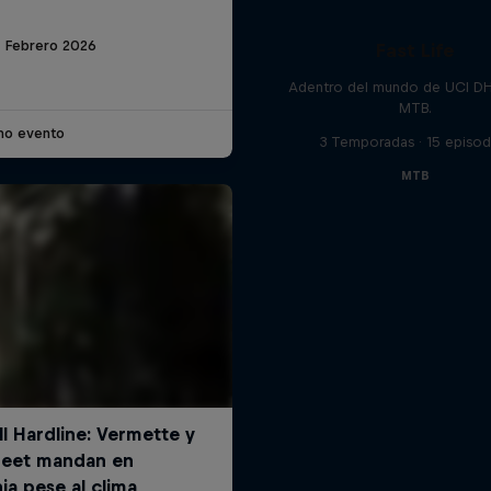
8 Febrero 2026
Fast Life
Adentro del mundo de UCI D
MTB.
imo evento
3 Temporadas · 15 episod
MTB