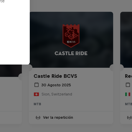
rte
Castle Ride BCVS
Re
30 Agosto 2025
Sion, Switzerland
MTB
MT
Ver la repetición