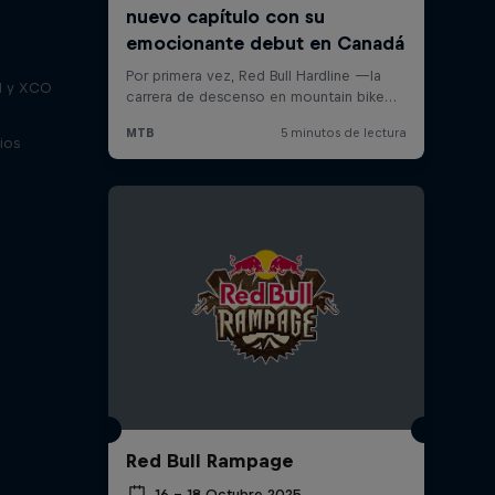
H y XCO
ios
Red Bull Rampage
16 – 18 Octubre 2025