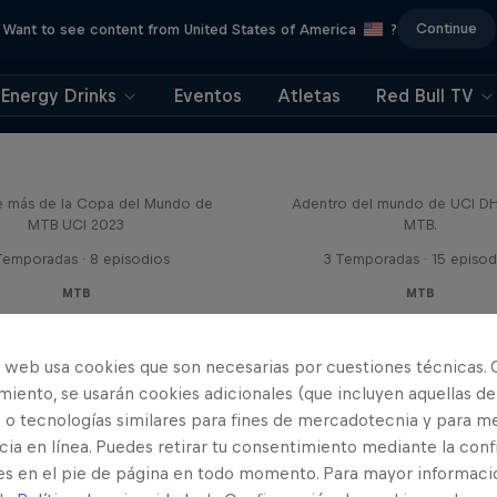
Continue
Want to see content from United States of America
?
Energy Drinks
Eventos
Atletas
Red Bull TV
Beyond the Line
Fast Life
e más de la Copa del Mundo de
Adentro del mundo de UCI D
MTB UCI 2023
MTB.
Temporadas · 8 episodios
3 Temporadas · 15 episod
MTB
MTB
o web usa cookies que son necesarias por cuestiones técnicas. 
iento, se usarán cookies adicionales (que incluyen aquellas de
 o tecnologías similares para fines de mercadotecnia y para me
ia en línea. Puedes retirar tu consentimiento mediante la conf
es en el pie de página en todo momento. Para mayor informaci